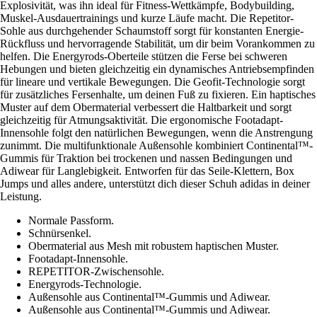
Explosivität, was ihn ideal für Fitness-Wettkämpfe, Bodybuilding,
Muskel-Ausdauertrainings und kurze Läufe macht. Die Repetitor-
Sohle aus durchgehender Schaumstoff sorgt für konstanten Energie-
Rückfluss und hervorragende Stabilität, um dir beim Vorankommen zu
helfen. Die Energyrods-Oberteile stützen die Ferse bei schweren
Hebungen und bieten gleichzeitig ein dynamisches Antriebsempfinden
für lineare und vertikale Bewegungen. Die Geofit-Technologie sorgt
für zusätzliches Fersenhalte, um deinen Fuß zu fixieren. Ein haptisches
Muster auf dem Obermaterial verbessert die Haltbarkeit und sorgt
gleichzeitig für Atmungsaktivität. Die ergonomische Footadapt-
Innensohle folgt den natürlichen Bewegungen, wenn die Anstrengung
zunimmt. Die multifunktionale Außensohle kombiniert Continental™-
Gummis für Traktion bei trockenen und nassen Bedingungen und
Adiwear für Langlebigkeit. Entworfen für das Seile-Klettern, Box
Jumps und alles andere, unterstützt dich dieser Schuh adidas in deiner
Leistung.
Normale Passform.
Schnürsenkel.
Obermaterial aus Mesh mit robustem haptischen Muster.
Footadapt-Innensohle.
REPETITOR-Zwischensohle.
Energyrods-Technologie.
Außensohle aus Continental™-Gummis und Adiwear.
Außensohle aus Continental™-Gummis und Adiwear.