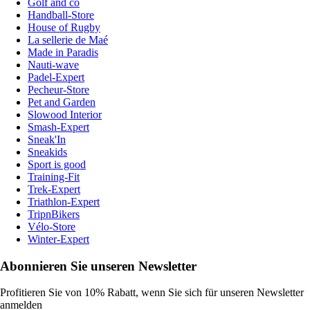
Golf and co
Handball-Store
House of Rugby
La sellerie de Maé
Made in Paradis
Nauti-wave
Padel-Expert
Pecheur-Store
Pet and Garden
Slowood Interior
Smash-Expert
Sneak'In
Sneakids
Sport is good
Training-Fit
Trek-Expert
Triathlon-Expert
TripnBikers
Vélo-Store
Winter-Expert
Abonnieren Sie unseren Newsletter
Profitieren Sie von 10% Rabatt, wenn Sie sich für unseren Newsletter
anmelden