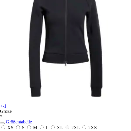
+-1
Größe
*
Größentabelle
XS
S
M
L
XL
2XL
2XS