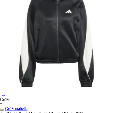
+-2
Größe
*
Größentabelle