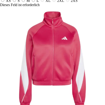
XS
S
M
L
XL
2XL
2XS
Dieses Feld ist erforderlich