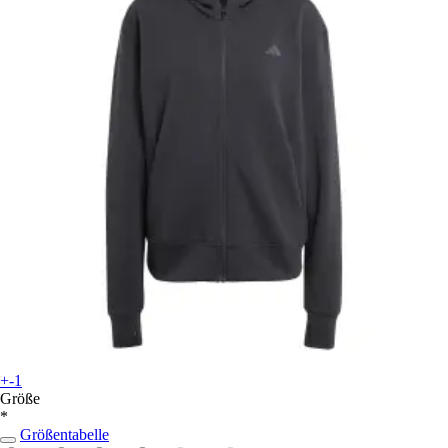
+-1
Größe
*
Größentabelle