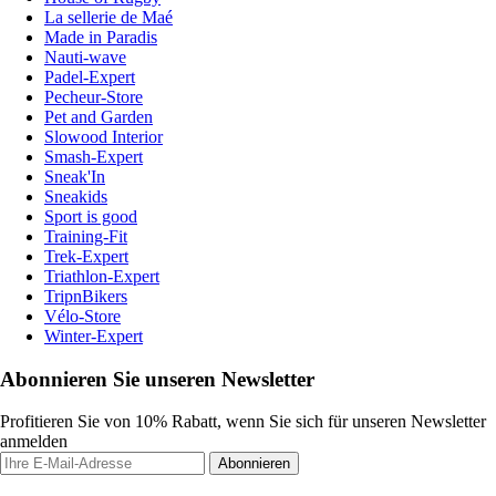
La sellerie de Maé
Made in Paradis
Nauti-wave
Padel-Expert
Pecheur-Store
Pet and Garden
Slowood Interior
Smash-Expert
Sneak'In
Sneakids
Sport is good
Training-Fit
Trek-Expert
Triathlon-Expert
TripnBikers
Vélo-Store
Winter-Expert
Abonnieren Sie unseren Newsletter
Profitieren Sie von 10% Rabatt, wenn Sie sich für unseren Newsletter
anmelden
Abonnieren