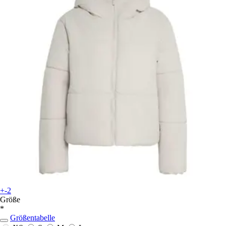
+-2
Größe
*
Größentabelle