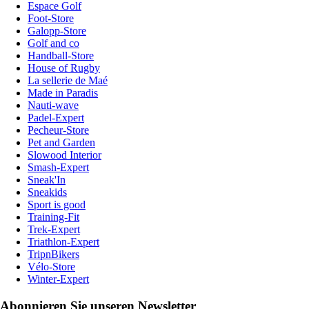
Espace Golf
Foot-Store
Galopp-Store
Golf and co
Handball-Store
House of Rugby
La sellerie de Maé
Made in Paradis
Nauti-wave
Padel-Expert
Pecheur-Store
Pet and Garden
Slowood Interior
Smash-Expert
Sneak'In
Sneakids
Sport is good
Training-Fit
Trek-Expert
Triathlon-Expert
TripnBikers
Vélo-Store
Winter-Expert
Abonnieren Sie unseren Newsletter