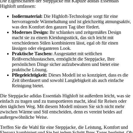
Die Eigenschaften der Steppjacke mit Kapuze adidas Essentials
Highloft umfassen:
Isoliermaterial:
Die Highloft-Technologie sorgt für eine
hervorragende Wärmehaltung und ist gleichzeitig atmungsaktiv,
was den Komfort den ganzen Tag über fördert.
Modernes Design:
Ihr schlankes und zeitgemäßes Design
macht sie zu einem Kleidungsstück, das sich leicht mit
verschiedenen Stilen kombinieren lässt, egal ob für einen
lässigen oder eleganteren Look.
Praktische Taschen:
Ausgestattet mit seitlichen
Reißverschlusstaschen, ermöglicht die Steppjacke, Ihre
persönlichen Dinge sicher aufzubewahren und bietet eine
praktische Lösung.
Pflegeleichtigkeit:
Dieses Modell ist so konzipiert, dass es die
Zeit überdauert und sowohl Langlebigkeit als auch einfache
Reinigung bietet.
Die Steppjacke adidas Essentials Highloft ist außerdem leicht, was sie
einfach zu tragen und zu transportieren macht, ideal für Reisen oder
den täglichen Weg. Mit diesem Modell müssen Sie sich nicht mehr
zwischen Wärme und Stil entscheiden, denn es vereint beides auf
außergewöhnliche Weise.
Treffen Sie die Wahl für eine Steppjacke, die Leistung, Komfort und
Eleganz kombiniert und Sie bei jedem Schritt Ihres Tages begleitet. Ob