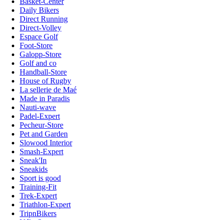
Basket-Center
Daily Bikers
Direct Running
Direct-Volley
Espace Golf
Foot-Store
Galopp-Store
Golf and co
Handball-Store
House of Rugby
La sellerie de Maé
Made in Paradis
Nauti-wave
Padel-Expert
Pecheur-Store
Pet and Garden
Slowood Interior
Smash-Expert
Sneak'In
Sneakids
Sport is good
Training-Fit
Trek-Expert
Triathlon-Expert
TripnBikers