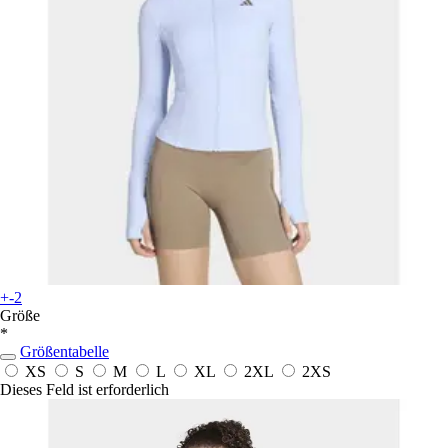
+-2
Größe
*
Größentabelle
XS
S
M
L
XL
2XL
2XS
Dieses Feld ist erforderlich