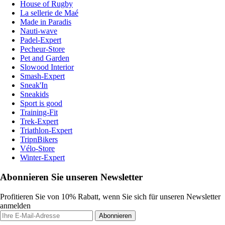
House of Rugby
La sellerie de Maé
Made in Paradis
Nauti-wave
Padel-Expert
Pecheur-Store
Pet and Garden
Slowood Interior
Smash-Expert
Sneak'In
Sneakids
Sport is good
Training-Fit
Trek-Expert
Triathlon-Expert
TripnBikers
Vélo-Store
Winter-Expert
Abonnieren Sie unseren Newsletter
Profitieren Sie von 10% Rabatt, wenn Sie sich für unseren Newsletter
anmelden
Abonnieren