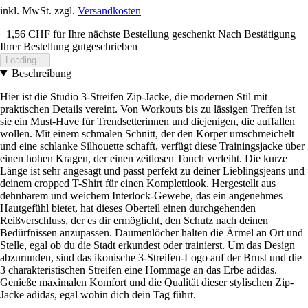
inkl. MwSt. zzgl.
Versandkosten
+1,56 CHF
für Ihre nächste Bestellung geschenkt
Nach Bestätigung
Ihrer Bestellung gutgeschrieben
Loading...
Beschreibung
Hier ist die Studio 3-Streifen Zip-Jacke, die modernen Stil mit
praktischen Details vereint. Von Workouts bis zu lässigen Treffen ist
sie ein Must-Have für Trendsetterinnen und diejenigen, die auffallen
wollen. Mit einem schmalen Schnitt, der den Körper umschmeichelt
und eine schlanke Silhouette schafft, verfügt diese Trainingsjacke über
einen hohen Kragen, der einen zeitlosen Touch verleiht. Die kurze
Länge ist sehr angesagt und passt perfekt zu deiner Lieblingsjeans und
deinem cropped T-Shirt für einen Komplettlook. Hergestellt aus
dehnbarem und weichem Interlock-Gewebe, das ein angenehmes
Hautgefühl bietet, hat dieses Oberteil einen durchgehenden
Reißverschluss, der es dir ermöglicht, den Schutz nach deinen
Bedürfnissen anzupassen. Daumenlöcher halten die Ärmel an Ort und
Stelle, egal ob du die Stadt erkundest oder trainierst. Um das Design
abzurunden, sind das ikonische 3-Streifen-Logo auf der Brust und die
3 charakteristischen Streifen eine Hommage an das Erbe adidas.
Genieße maximalen Komfort und die Qualität dieser stylischen Zip-
Jacke adidas, egal wohin dich dein Tag führt.