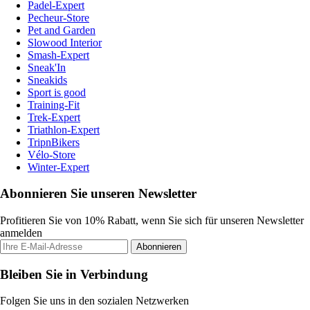
Padel-Expert
Pecheur-Store
Pet and Garden
Slowood Interior
Smash-Expert
Sneak'In
Sneakids
Sport is good
Training-Fit
Trek-Expert
Triathlon-Expert
TripnBikers
Vélo-Store
Winter-Expert
Abonnieren Sie unseren Newsletter
Profitieren Sie von 10% Rabatt, wenn Sie sich für unseren Newsletter
anmelden
Abonnieren
Bleiben Sie in Verbindung
Folgen Sie uns in den sozialen Netzwerken