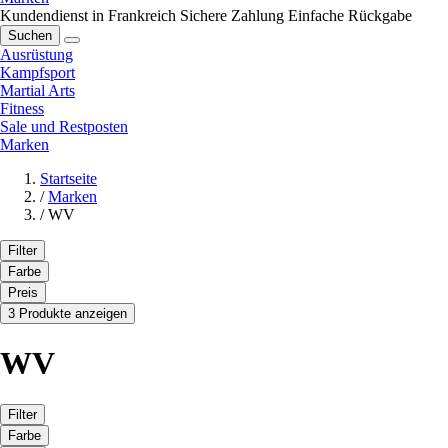
Kundendienst in Frankreich
Sichere Zahlung
Einfache Rückgabe
Suchen
Ausrüstung
Kampfsport
Martial Arts
Fitness
Sale und Restposten
Marken
Startseite
/
Marken
/
WV
Filter
Farbe
Preis
3 Produkte anzeigen
WV
Filter
Farbe