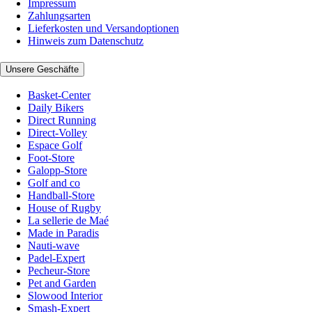
Impressum
Zahlungsarten
Lieferkosten und Versandoptionen
Hinweis zum Datenschutz
Unsere Geschäfte
Basket-Center
Daily Bikers
Direct Running
Direct-Volley
Espace Golf
Foot-Store
Galopp-Store
Golf and co
Handball-Store
House of Rugby
La sellerie de Maé
Made in Paradis
Nauti-wave
Padel-Expert
Pecheur-Store
Pet and Garden
Slowood Interior
Smash-Expert