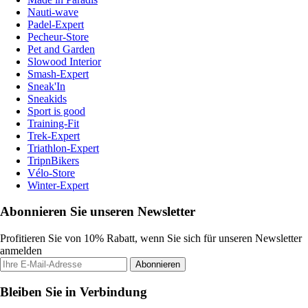
Nauti-wave
Padel-Expert
Pecheur-Store
Pet and Garden
Slowood Interior
Smash-Expert
Sneak'In
Sneakids
Sport is good
Training-Fit
Trek-Expert
Triathlon-Expert
TripnBikers
Vélo-Store
Winter-Expert
Abonnieren Sie unseren Newsletter
Profitieren Sie von 10% Rabatt, wenn Sie sich für unseren Newsletter
anmelden
Abonnieren
Bleiben Sie in Verbindung