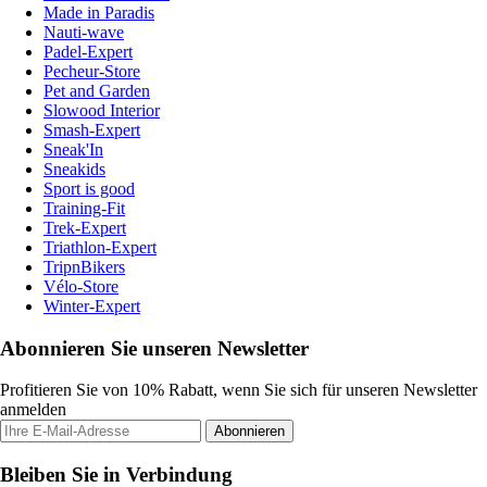
Made in Paradis
Nauti-wave
Padel-Expert
Pecheur-Store
Pet and Garden
Slowood Interior
Smash-Expert
Sneak'In
Sneakids
Sport is good
Training-Fit
Trek-Expert
Triathlon-Expert
TripnBikers
Vélo-Store
Winter-Expert
Abonnieren Sie unseren Newsletter
Profitieren Sie von 10% Rabatt, wenn Sie sich für unseren Newsletter
anmelden
Abonnieren
Bleiben Sie in Verbindung