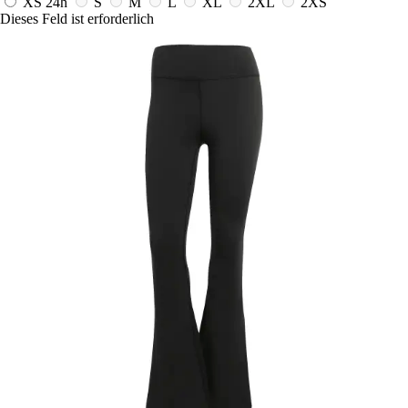
XS
24h
S
M
L
XL
2XL
2XS
Dieses Feld ist erforderlich