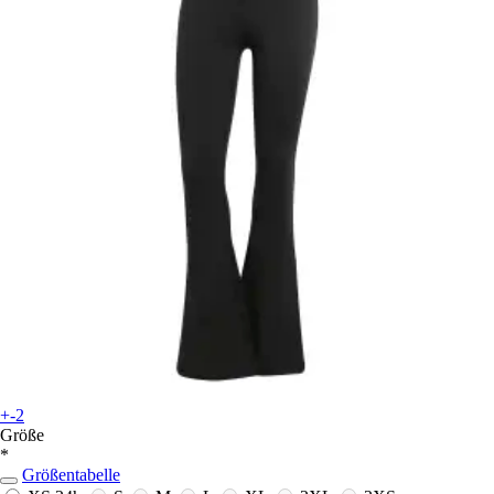
+-2
Größe
*
Größentabelle