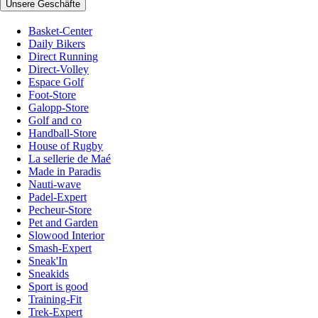
Unsere Geschäfte
Basket-Center
Daily Bikers
Direct Running
Direct-Volley
Espace Golf
Foot-Store
Galopp-Store
Golf and co
Handball-Store
House of Rugby
La sellerie de Maé
Made in Paradis
Nauti-wave
Padel-Expert
Pecheur-Store
Pet and Garden
Slowood Interior
Smash-Expert
Sneak'In
Sneakids
Sport is good
Training-Fit
Trek-Expert