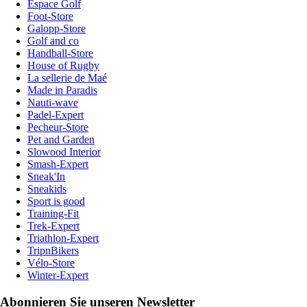
Espace Golf
Foot-Store
Galopp-Store
Golf and co
Handball-Store
House of Rugby
La sellerie de Maé
Made in Paradis
Nauti-wave
Padel-Expert
Pecheur-Store
Pet and Garden
Slowood Interior
Smash-Expert
Sneak'In
Sneakids
Sport is good
Training-Fit
Trek-Expert
Triathlon-Expert
TripnBikers
Vélo-Store
Winter-Expert
Abonnieren Sie unseren Newsletter