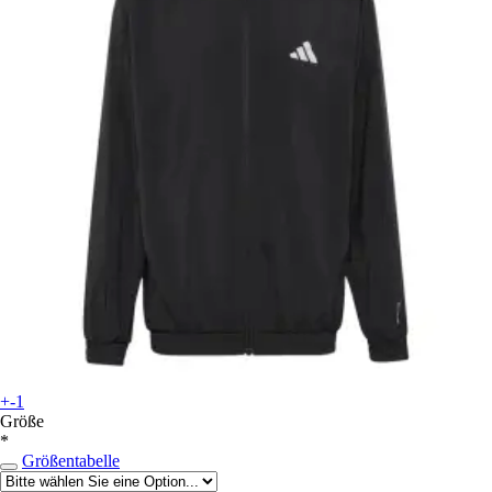
+-1
Größe
*
Größentabelle