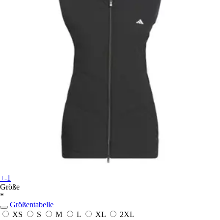
+-1
Größe
*
Größentabelle
XS
S
M
L
XL
2XL