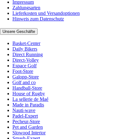
Impressum
Zahlungsarten
Lieferkosten und Versandoptionen
Hinweis zum Datenschutz
Unsere Geschäfte
Basket-Center
Daily Bikers
Direct Running
Direct-Volley
Espace Golf
Foot-Store
Galopp-Store
Golf and co
Handball-Store
House of Rugby
La sellerie de Maé
Made in Paradis
Nauti-wave
Padel-Expert
Pecheur-Store
Pet and Garden
Slowood Interior
Smash-Expert