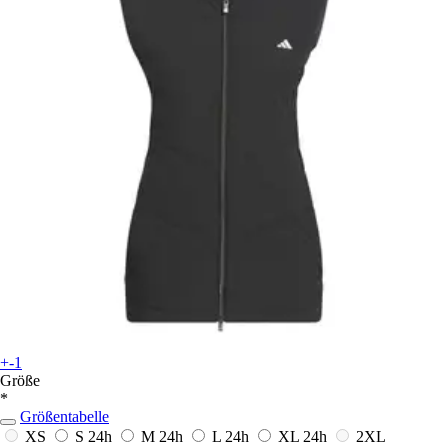
+-1
Größe
*
Größentabelle
XS
S
24h
M
24h
L
24h
XL
24h
2XL