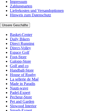
Impressum
Zahlungsarten
Lieferkosten und Versandoptionen
Hinweis zum Datenschutz
Unsere Geschäfte
Basket-Center
Daily Bikers
Direct Running
Direct-Volley
Espace Golf
Foot-Store
Galopp-Store
Golf and co
Handball-Store
House of Rugby
La sellerie de Maé
Made in Paradis
Nauti-wave
Padel-Expert
Pecheur-Store
Pet and Garden
Slowood Interior
Smash-Expert